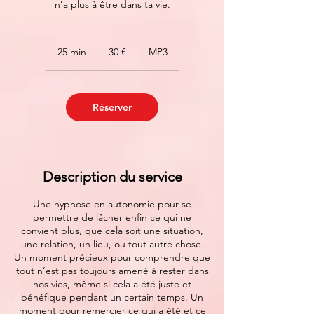
n’a plus à être dans ta vie.
30
euros
25 min
2
30 €
MP3
5
m
i
n
Réserver
Description du service
Une hypnose en autonomie pour se
permettre de lâcher enfin ce qui ne
convient plus, que cela soit une situation,
une relation, un lieu, ou tout autre chose.
Un moment précieux pour comprendre que
tout n’est pas toujours amené à rester dans
nos vies, même si cela a été juste et
bénéfique pendant un certain temps. Un
moment pour remercier ce qui a été et ce