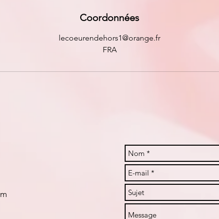
Coordonnées
lecoeurendehors1@orange.fr
FRA
om