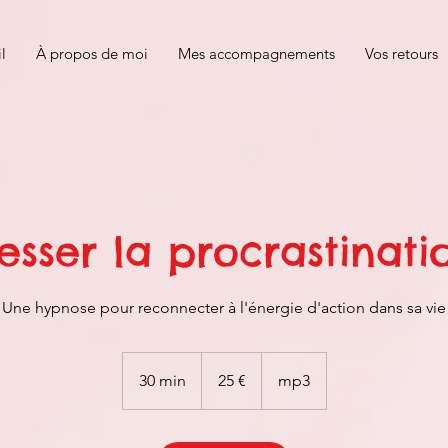
l
À propos de moi
Mes accompagnements
Vos retours
esser la procrastinati
Une hypnose pour reconnecter à l'énergie d'action dans sa vie
25
euros
30 min
3
25 €
mp3
0
m