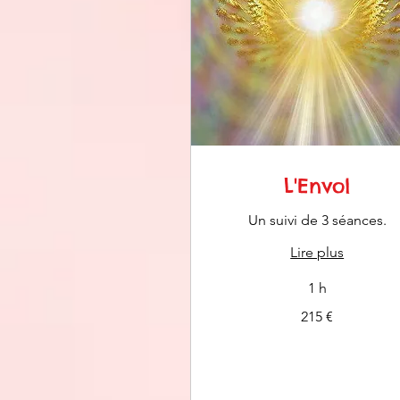
L'Envol
Un suivi de 3 séances.
Lire plus
1 h
215
215 €
euros