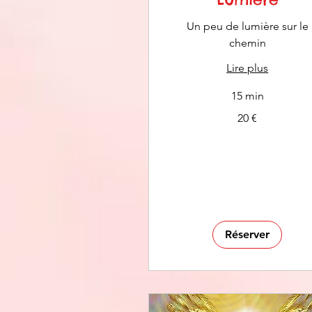
Un peu de lumière sur le
chemin
Lire plus
15 min
20
20 €
euros
Réserver