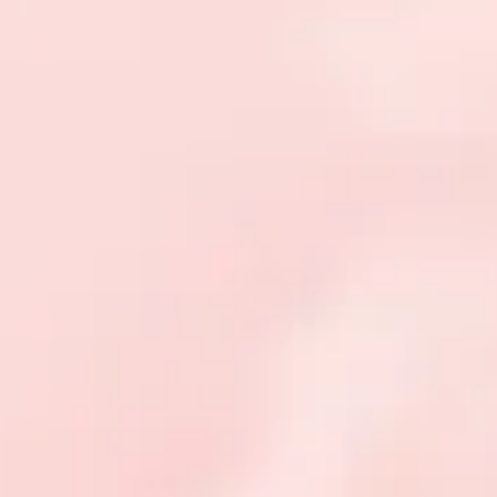
oses
est une manière différente d'aborder l'hypnose, en offr
tester ce qu'est l'hypnose lorsque l'on s'y sent un peu frileux.
a liberté d'écouter la séance au moment le plus opportun pour
 que l'on en ressent le besoin.
oposées dans cette boutique, reposent sur des guidages que j'a
s et symboles qui puissent entrer en résonance avec le plus 
ravailler qui peut s'adapter parfaitement à certaines personne
a séance individuelle personnalisée, qui justement, comme so
de l'hypnose, avec des images et métaphores en adéquation 
es lors de l'échange en séance pour définir les objectifs de 
e belle façon de travailler sur soi, et de manière abordable.
 dans cette boutique vous sont transmises pas mail, sous f
l'usage individuel et personnel.
s hypnoses, il vous suffit d'aller dans "réservation" et de ch
ifs et servent juste à finaliser votre commande. Dès votre co
e hypnose. Ainsi, vous pouvez l'écouter dès que vous le souha