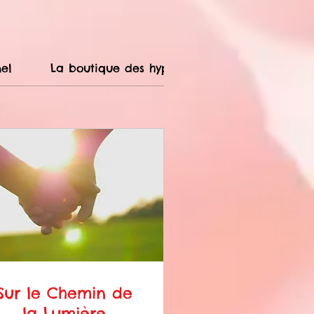
el
La boutique des hypnoses
Soins énergé
Sur le Chemin de
la Lumière