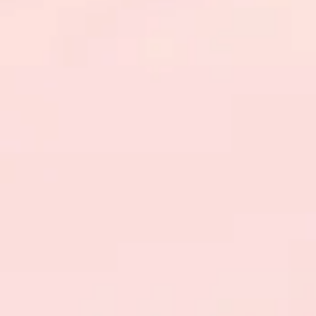
L'hypnose
permet d'acc
mieux la personne, dan
chroniques, se débarr
l'arrêt du tabac, dans 
et gagner en sérénité. 
Les séances se font par
meilleur chemin à prend
hypnose (rien à voir av
déclics, vos ressources,
Une seule séance peut 
séances seront nécessa
L'hypnose fait partie 
intéresse, mais la man