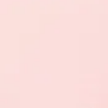
La boutique des hypn
Elle peut permettre de 
Elle offre également l
l'écouter à chaque fois
Toutes les hypnoses pr
en utilisant des image
C'est une manière de t
Elle ne remplace pas l
une personnalisation 
accompagnée, déterminé
Elle reste cependant un
Les hypnoses contenues
Elles sont réservées à 
Pour réserver une de ce
Ces créneaux sont fict
recevez le lien de votr