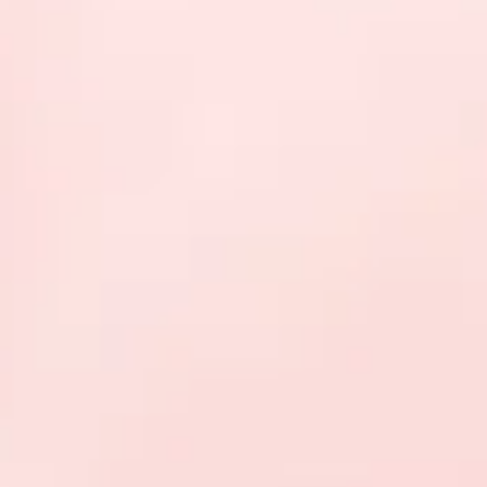
t, afin d'accompagner au
e à gérer des douleurs
ns la perte de poids,
sein de sa propre existence
 et on évalue ensemble le
Ensuite, je vous guide en
us conduire vers vos
 perte de poids, plusieurs
ortement qui nous
être.