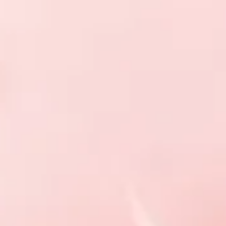
ant une autonomie.
 soi, et de pouvoir
i enregistrés à cette fin,
grand nombre.
s et moins à d'autres.
n nom l'indique, permet
complète avec la personne
travail.
ormat mp3.
oisir un créneau proposé.
mmande validée, vous
itez.