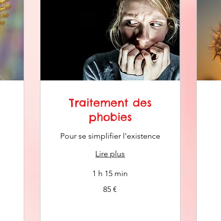
Traitement des
phobies
Pour se simplifier l'existence
Lire plus
1 h 15 min
85
85 €
euros
85
eur