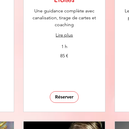
Une guidance complète avec
L
canalisation, tirage de cartes et
coaching
Lire plus
1 h
85
150
85 €
euros
eur
Réserver