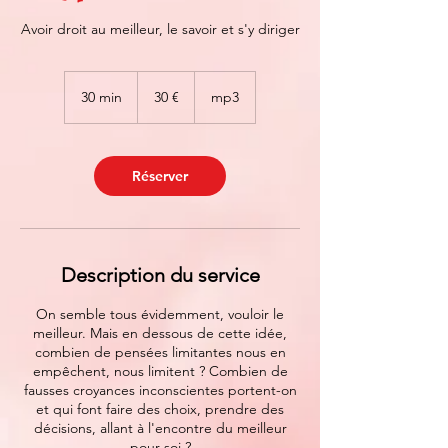
Avoir droit au meilleur, le savoir et s'y diriger
30
euros
30 min
3
30 €
mp3
0
m
i
n
Réserver
Description du service
On semble tous évidemment, vouloir le
meilleur. Mais en dessous de cette idée,
combien de pensées limitantes nous en
empêchent, nous limitent ? Combien de
fausses croyances inconscientes portent-on
et qui font faire des choix, prendre des
décisions, allant à l'encontre du meilleur
pour soi ?